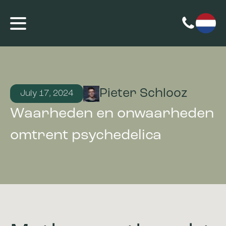
Pieter Schlooz
July 17, 2024
Waarheden en onwaarheden
omtrent psychedelica