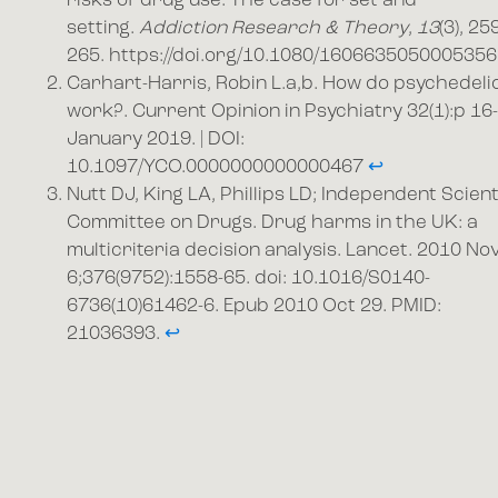
risks of drug use: The case for set and
setting.
Addiction Research & Theory
,
13
(3), 25
265. https://doi.org/10.1080/160663505000535
Carhart-Harris, Robin L.a,b. How do psychedeli
work?. Current Opinion in Psychiatry 32(1):p 16-
January 2019. | DOI:
10.1097/YCO.0000000000000467
↩︎
Nutt DJ, King LA, Phillips LD; Independent Scient
Committee on Drugs. Drug harms in the UK: a
multicriteria decision analysis. Lancet. 2010 No
6;376(9752):1558-65. doi: 10.1016/S0140-
6736(10)61462-6. Epub 2010 Oct 29. PMID:
21036393.
↩︎