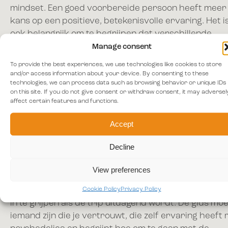
mindset. Een goed voorbereide persoon heeft meer
kans op een positieve, betekenisvolle ervaring. Het i
ook belangrijk om te begrijpen dat verschillende
psychedelica op verschillende manieren invloed
Manage consent
hebben op individuen—onderzoek de specifieke stof
To provide the best experiences, we use technologies like cookies to store
je van plan bent te gebruiken om te weten wat je kun
and/or access information about your device. By consenting to these
technologies, we can process data such as browsing behavior or unique IDs
verwachten. Lees meer over hoe
set, setting
,
on this site. If you do not give consent or withdraw consent, it may adversel
voorbereiding
en
intergratie
veel invloed hebben op
affect certain features and functions.
ervaring en wat je er uit haalt.
Accept
Tripsitter of Gids
Decline
Een nuchter, ervaren persoon om op te treden als
tripsitter of gids kan een onschatbaar deel van de
View preferences
psychedelische ervaring zijn. De rol van deze persoo
Cookie Policy
Privacy Policy
om geruststelling te bieden, de veiligheid te bewaken
in te grijpen als de trip uitdagend wordt. De gids mo
iemand zijn die je vertrouwt, die zelf ervaring heeft