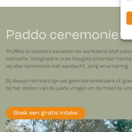
Paddo ceremonie: m
Truffels en paddo’s bevatten de werkzame stof psilo
behoefte. Veiligheid is onze hoogste prioriteit hierbi
wij elke ceremonie met aandacht, zorg en ervaring.
Bij Awayk retreats zijn we geen behandelaars of goe
bij het stellen van de juiste vragen en de moed te vind
Boek een gratis intake