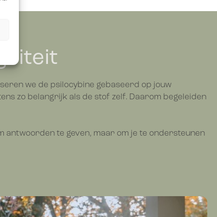
riteit
doseren we de psilocybine gebaseerd op jouw
tens zo belangrijk als de stof zelf. Daarom begeleiden
 om antwoorden te geven, maar om je te ondersteunen