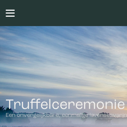
Truffelceremonie
Een onvergelijkbare, eenmalige levenservarin