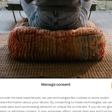
Manage consent
provide the best experiences, we use technologies like cookies to store and/or
ess information about your device. By consenting to these technologies, we ca
cess data such as browsing behavior or unique IDs on this site. If you do not giv
sent or withdraw consent, it may adversely affect certain features and functio