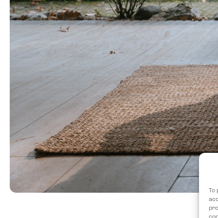
To 
acc
pro
con