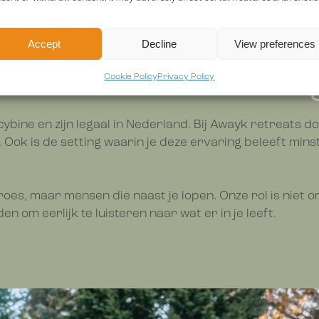
Accept
Decline
View preferences
et aandacht en integ
Cookie Policy
Privacy Policy
cybine en zijn legaal in Nederland. Bij Awayk retreats 
j. Ook is de setting waarin je deze ervaring beleeft mins
roes, maar mensen die naast je lopen. Onze rol is niet
en om eerlijk te luisteren naar wat er in je leeft.