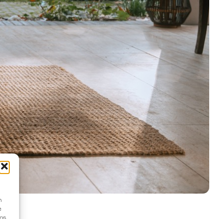
n
e
ns.