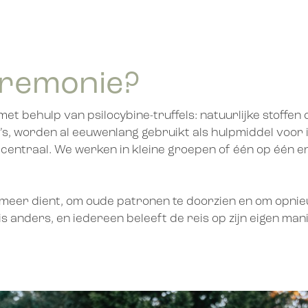
ceremonie?
 met behulp van psilocybine-truffels: natuurlijke stoffe
, worden al eeuwenlang gebruikt als hulpmiddel voor int
centraal. We werken in kleine groepen of één op één en i
niet meer dient, om oude patronen te doorzien en om opn
 anders, en iedereen beleeft de reis op zijn eigen mani