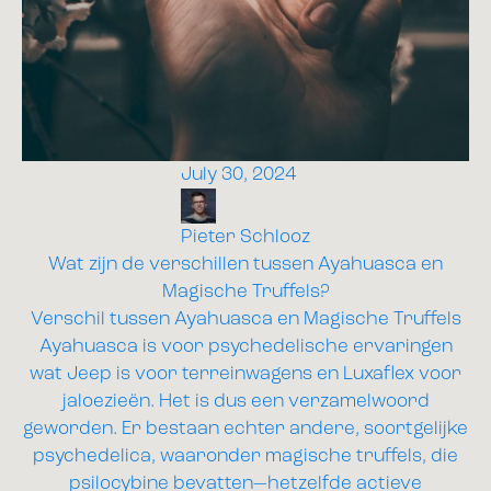
July 30, 2024
Pieter Schlooz
Wat zijn de verschillen tussen Ayahuasca en
Magische Truffels?
Verschil tussen Ayahuasca en Magische Truffels
Ayahuasca is voor psychedelische ervaringen
wat Jeep is voor terreinwagens en Luxaflex voor
jaloezieën. Het is dus een verzamelwoord
geworden. Er bestaan echter andere, soortgelijke
psychedelica, waaronder magische truffels, die
psilocybine bevatten—hetzelfde actieve