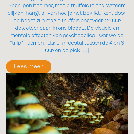
Begrijpen hoe lang magic truffels in ons systeem
blijven, hangt af van hoe je het bekijkt. Kort door
de bocht zijn magic truffels ongeveer 24 uur
detecteerbaar in ons bloed1. De visuele en
mentale effecten van psychedelica - wat we de
“trip” noemen - duren meestal tussen de 4 en 6
uur en de piek […]
Lees meer