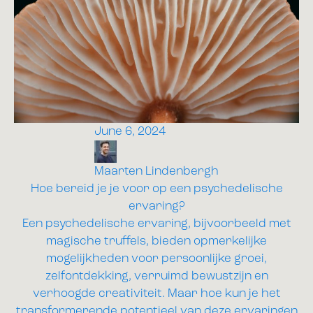
June 6, 2024
Maarten Lindenbergh
Hoe bereid je je voor op een psychedelische
ervaring?
Een psychedelische ervaring, bijvoorbeeld met
magische truffels, bieden opmerkelijke
mogelijkheden voor persoonlijke groei,
zelfontdekking, verruimd bewustzijn en
verhoogde creativiteit. Maar hoe kun je het
transformerende potentieel van deze ervaringen