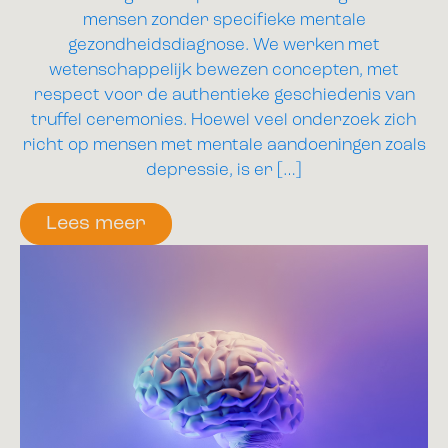
mensen zonder specifieke mentale
gezondheidsdiagnose. We werken met
wetenschappelijk bewezen concepten, met
respect voor de authentieke geschiedenis van
truffel ceremonies. Hoewel veel onderzoek zich
richt op mensen met mentale aandoeningen zoals
depressie, is er […]
Lees meer