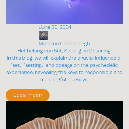
June 20, 2024
Maarten Lindenbergh
Het belang van Set, Setting en Dosering
In this blog, we will explain the crucial influence of
"set," "setting," and dosage on the psychedelic
experience, revealing the keys to responsible and
meaningful journeys.
Lees meer