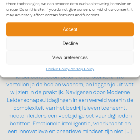
these technologies, we can process data such as browsing behavior or
unique IDs on this site. If you do not give consent or withdraw consent, it
may adversely affect certain features and functions.
July 23, 2024
Accept
Decline
Maarten Lindenbergh
Wordt een nog betere leider met behulp van
View preferences
psychedelica
Hoe kunnen psychedelica de
Cookie Policy
Privacy Policy
leiderschapscompetentie versterken? We
vertellen je de hoe en waarom, en leggen je uit wat
wij zien in de praktijk. Navigeren door Moderne
Leiderschapsuitdagingen In een wereld waarin de
complexiteit van het bedrijfsleven toeneemt,
moeten leiders een veelzijdige set vaardigheden
bezitten. Emotionele intelligentie, veerkracht en
een innovatieve en creatieve mindset zijn niet […]