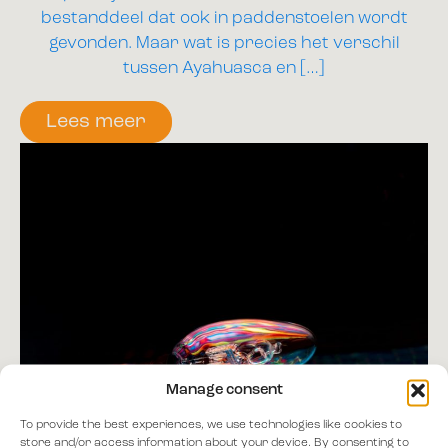
bestanddeel dat ook in paddenstoelen wordt
gevonden. Maar wat is precies het verschil
tussen Ayahuasca en […]
Lees meer
Manage consent
To provide the best experiences, we use technologies like cookies to
store and/or access information about your device. By consenting to